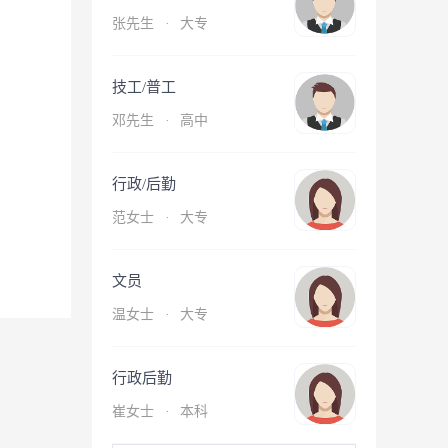
张先生
·
大专
技工/普工
邓先生
·
高中
行政/后勤
范女士
·
大专
文员
温女士
·
大专
行政后勤
崔女士
·
本科