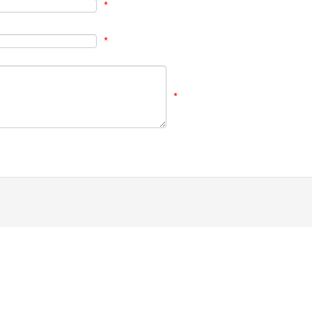
*
*
*