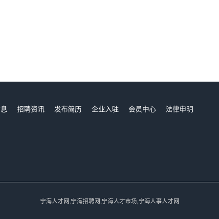
信息
招聘资讯
发布简历
企业入驻
会员中心
法律申明
们
宁海人才网,宁海招聘网,宁海人才市场,宁海人事人才网