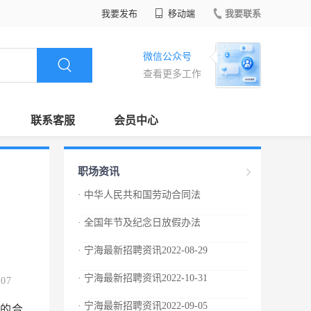
我要发布
移动端
我要联系
微信公众号
查看更多工作
联系客服
会员中心
职场资讯
· 中华人民共和国劳动合同法
· 全国年节及纪念日放假办法
· 宁海最新招聘资讯2022-08-29
· 宁海最新招聘资讯2022-10-31
.07
· 宁海最新招聘资讯2022-09-05
查时，有权查阅与劳动合同、集体合同有关的材料，有权对劳动场所进行实地检查，用人单位和劳动者都应当如实提供有关情况和材料。 劳动行政部门的工作人员进行监督检查，应当出示证件，依法行使职权，文明执法。 第七十六条 县级以上人民政府建设、卫生、安全生产监督管理等有关主管部门在各自职责范围内，对用人单位执行劳动合同制度的情况进行监督管理。 第七十七条 劳动者合法权益受到侵害的，有权要求有关部门依法处理，或者依法申请仲裁、提起诉讼。 第七十八条 工会依法维护劳动者的合法权益，对用人单位履行劳动合同、集体合同的情况进行监督。用人单位违反劳动法律、法规和劳动合同、集体合同的，工会有权提出意见或者要求纠正；劳动者申请仲裁、提起诉讼的，工会依法给予支持和帮助。 第七十九条 任何组织或者个人对违反本法的行为都有权举报，县级以上人民政府劳动行政部门应当及时核实、处理，并对举报有功