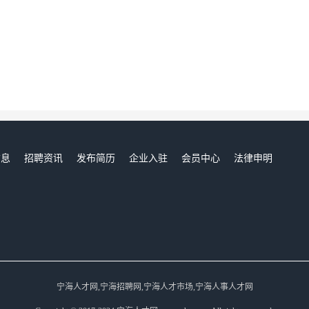
信息
招聘资讯
发布简历
企业入驻
会员中心
法律申明
们
宁海人才网,宁海招聘网,宁海人才市场,宁海人事人才网