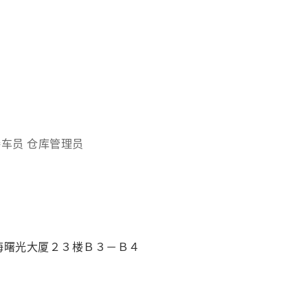
接车员
仓库管理员
海曙光大厦２３楼Ｂ３－Ｂ４